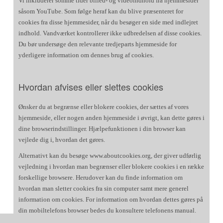
Vi inkluderer somme tider billed- og videoindhold fra hjemmesider
såsom YouTube. Som følge heraf kan du blive præsenteret for
cookies fra disse hjemmesider, når du besøger en side med indlejret
indhold. Vandværket kontrollerer ikke udbredelsen af disse cookies.
Du bør undersøge den relevante tredjeparts hjemmeside for
yderligere information om dennes brug af cookies.
Hvordan afvises eller slettes cookies
Ønsker du at begrænse eller blokere cookies, der sættes af vores
hjemmeside, eller nogen anden hjemmeside i øvrigt, kan dette gøres i
dine browserindstillinger. Hjælpefunktionen i din browser kan
vejlede dig i, hvordan det gøres.
Alternativt kan du besøge www.aboutcookies.org, der giver udførlig
vejledning i hvordan man begrænser eller blokere cookies i en række
forskellige browsere. Herudover kan du finde information om
hvordan man sletter cookies fra sin computer samt mere generel
information om cookies. For information om hvordan dettes gøres på
din mobiltelefons browser bedes du konsultere telefonens manual.