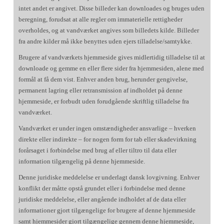
intet andet er angivet. Disse billeder kan downloades og bruges uden
beregning, forudsat at alle regler om immaterielle rettigheder
overholdes, og at vandværket angives som billedets kilde. Billeder
fra andre kilder må ikke benyttes uden ejers tilladelse/samtykke.
Brugere af vandværkets hjemmeside gives midlertidig tilladelse til at
downloade og gemme en eller flere sider fra hjemmesiden, alene med
formål at få dem vist. Enhver anden brug, herunder gengivelse,
permanent lagring eller retransmission af indholdet på denne
hjemmeside, er forbudt uden forudgående skriftlig tilladelse fra
vandværket.
Vandværket er under ingen omstændigheder ansvarlige – hverken
direkte eller indirekte – for nogen form for tab eller skadevirkning
forårsaget i forbindelse med brug af eller tiltro til data eller
information tilgængelig på denne hjemmeside.
Denne juridiske meddelelse er underlagt dansk lovgivning. Enhver
konflikt der måtte opstå grundet eller i forbindelse med denne
juridiske meddelelse, eller angående indholdet af de data eller
informationer gjort tilgængelige for brugere af denne hjemmeside
samt hjemmesider gjort tilgængelige gennem denne hjemmeside,